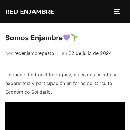
Saltar
RED ENJAMBRE
al
ALTE
contenido
Somos Enjambre
Publicado
por
redenjambrepasto
en
22 de julio de 2024
el
Conoce a Pedronel Rodríguez, quien nos cuenta su
experiencia y participación en ferias del Circuito
Económico Solidario.