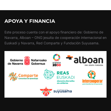
APOYA Y FINANCIA
Este proceso cuenta con el apoyo financiero de: Gobierno de
Navarra, Alboan – ONG jesuita de cooperación internacional en
Euskadi y Navarra, Red Comparte y Fundación Suyusama.