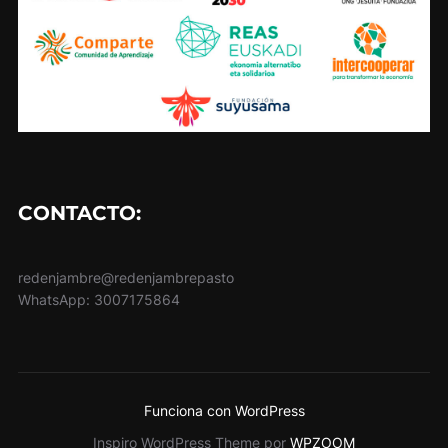
CONTACTO:
redenjambre@redenjambrepasto
WhatsApp: 3007175864
Funciona con WordPress
Inspiro WordPress Theme por
WPZOOM